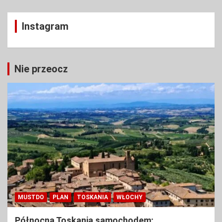
Instagram
Nie przeocz
MUSTDO
PLAN
TOSKANIA
WŁOCHY
Północna Toskania samochodem: