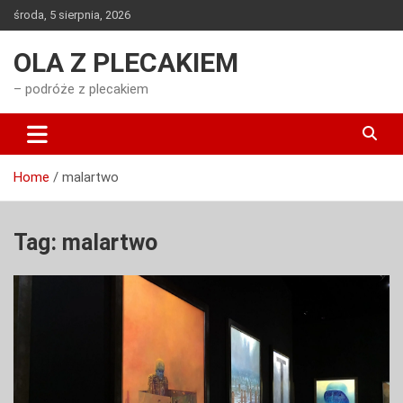
Skip
środa, 5 sierpnia, 2026
to
content
OLA Z PLECAKIEM
– podróże z plecakiem
Home
malartwo
Tag:
malartwo