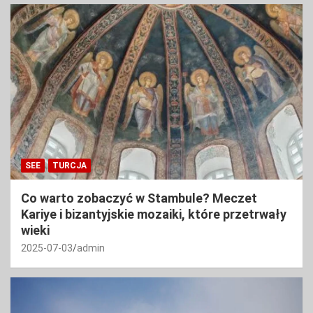
SEE
TURCJA
Co warto zobaczyć w Stambule? Meczet
Kariye i bizantyjskie mozaiki, które przetrwały
wieki
2025-07-03
admin