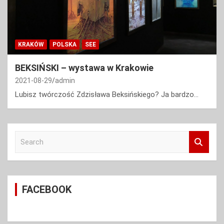
KRAKÓW
POLSKA
SEE
BEKSIŃSKI – wystawa w Krakowie
2021-08-29
admin
Lubisz twórczość Zdzisława Beksińskiego? Ja bardzo...
S
e
a
r
c
FACEBOOK
h