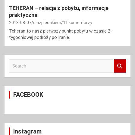
TEHERAN – relacja z pobytu, informacje
praktyczne
2018-08-07
olazplecakiem
11 komentarzy
Teheran to nasz pierwszy punkt pobytu w czasie 2-
tygodniowej podróży po Iranie.
S
e
a
r
c
FACEBOOK
h
Instagram