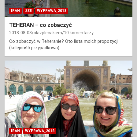
IRAN
SEE
WYPRAWA_2018
TEHERAN – co zobaczyć
2018-08-08
olazplecakiem
10 komentarzy
Co zobaczyć w Teheranie? Oto lista moich propozycji
(kolejność przypadkowa):
IRAN
WYPRAWA_2018