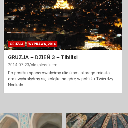
GRUZJA
WYPRAWA_2014
GRUZJA – DZIEŃ 3 – Tibilisi
2014-07-23
olazplecakiem
Po posiłku spacerowałyśmy uliczkami starego miasta
oraz wybrałyśmy się kolejką na górę w pobliżu Twierdzy
Narikała.…