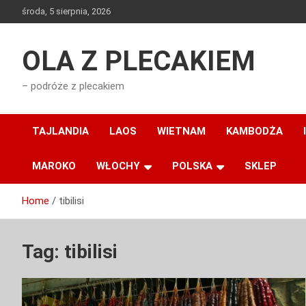
Skip
środa, 5 sierpnia, 2026
to
content
OLA Z PLECAKIEM
– podróże z plecakiem
TAJLANDIA
LAOS
WIETNAM
KAMBODŻA
MAROKO
WŁOCHY
POLSKA
SKLEP
Home
tibilisi
Tag:
tibilisi