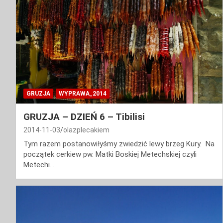
GRUZJA
WYPRAWA_2014
GRUZJA – DZIEŃ 6 – Tibilisi
2014-11-03
olazplecakiem
Tym razem postanowiłyśmy zwiedzić lewy brzeg Kury. Na
początek cerkiew pw. Matki Boskiej Metechskiej czyli
Metechi.…