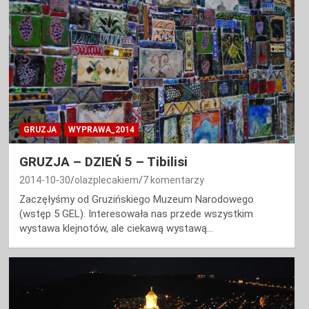
GRUZJA
WYPRAWA_2014
GRUZJA – DZIEŃ 5 – Tibilisi
2014-10-30
olazplecakiem
7 komentarzy
Zaczęłyśmy od Gruzińskiego Muzeum Narodowego
(wstęp 5 GEL). Interesowała nas przede wszystkim
wystawa klejnotów, ale ciekawą wystawą…