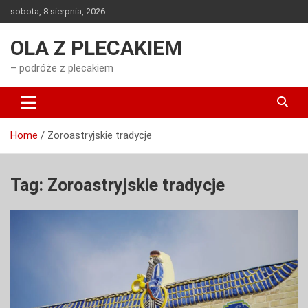
Skip
sobota, 8 sierpnia, 2026
to
content
OLA Z PLECAKIEM
– podróże z plecakiem
Home
Zoroastryjskie tradycje
Tag:
Zoroastryjskie tradycje