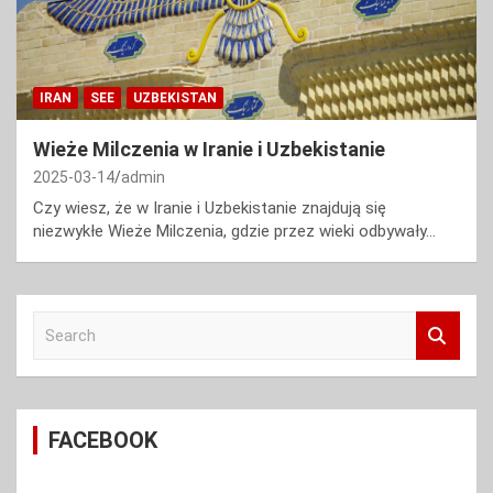
IRAN
SEE
UZBEKISTAN
Wieże Milczenia w Iranie i Uzbekistanie
2025-03-14
admin
Czy wiesz, że w Iranie i Uzbekistanie znajdują się
niezwykłe Wieże Milczenia, gdzie przez wieki odbywały…
S
e
a
r
c
FACEBOOK
h