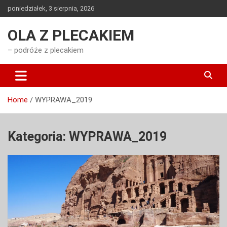
Skip
poniedziałek, 3 sierpnia, 2026
to
content
OLA Z PLECAKIEM
– podróże z plecakiem
Home
WYPRAWA_2019
Kategoria:
WYPRAWA_2019