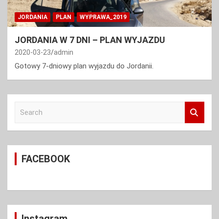
JORDANIA
PLAN
WYPRAWA_2019
JORDANIA W 7 DNI – PLAN WYJAZDU
2020-03-23
admin
Gotowy 7-dniowy plan wyjazdu do Jordanii.
S
e
a
r
c
FACEBOOK
h
Instagram