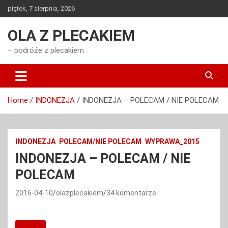
Skip
piątek, 7 sierpnia, 2026
to
content
OLA Z PLECAKIEM
– podróże z plecakiem
Home
INDONEZJA
INDONEZJA – POLECAM / NIE POLECAM
INDONEZJA
POLECAM/NIE POLECAM
WYPRAWA_2015
INDONEZJA – POLECAM / NIE
POLECAM
2016-04-10
olazplecakiem
34 komentarze