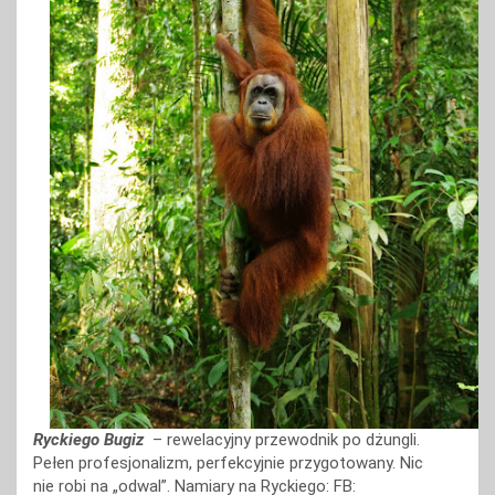
Ryckiego Bugiz
– rewelacyjny przewodnik po dżungli.
Pełen profesjonalizm, perfekcyjnie przygotowany. Nic
nie robi na „odwal”. Namiary na Ryckiego: FB: