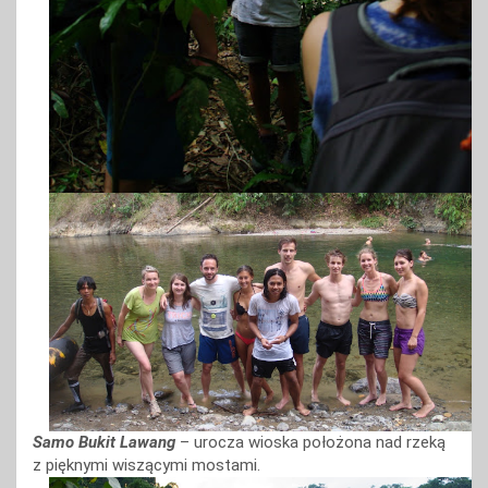
Samo Bukit Lawang
– urocza wioska położona nad rzeką
z pięknymi wiszącymi mostami.