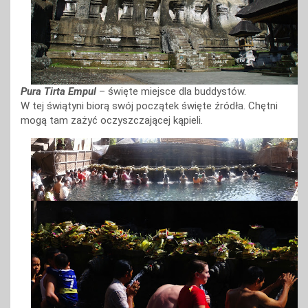
Pura Tirta Empul
– święte miejsce dla buddystów.
W tej świątyni biorą swój początek święte źródła. Chętni
mogą tam zażyć oczyszczającej kąpieli.