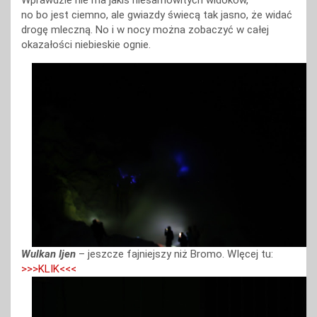
Wprawdzie nie ma jakiś niesamowitych widoków,
no bo jest ciemno, ale gwiazdy świecą tak jasno, że widać
drogę mleczną. No i w nocy można zobaczyć w całej
okazałości niebieskie ognie.
Wulkan Ijen
– jeszcze fajniejszy niż Bromo. WIęcej tu:
>>>KLIK<<<