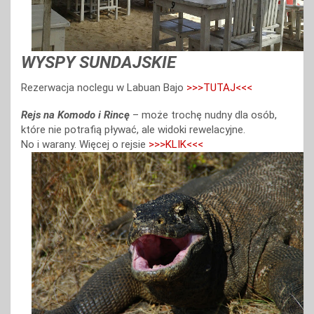
WYSPY SUNDAJSKIE
Rezerwacja noclegu w Labuan Bajo
>>>TUTAJ<<<
Rejs na Komodo i Rincę
– może trochę nudny dla osób,
które nie potrafią pływać, ale widoki rewelacyjne.
No i warany. Więcej o rejsie
>>>KLIK<<<