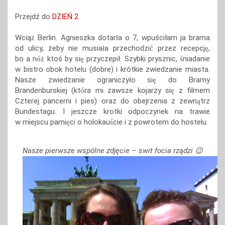
Przejdź do
DZIEŃ 2
Wcią
Berlin. Agnieszka dotar
a o 7, wpuściłam ja brama
ż
ł
od ulicy, żeby nie musia
a przechodzi
przez recepcj
,
ł
ć
ę
bo a n
ktoś by si
przyczepił. Szybki prysznic,
niadanie
óż
ę
ś
w bistro obok hotelu (dobre) i krótkie zwiedzanie miasta.
Nasze zwiedzanie ograniczy
o si
do Bramy
ł
ę
Brandenburskiej (kt
ra mi zawsze kojarzy si
z filmem
ó
ę
Czterej pancerni i pies) oraz do obejrzenia z zewn
trz
ą
Bundestagu. I jeszcze krotki odpoczynek na trawie
w miejscu pami
ci o holokau
cie i z powrotem do hostelu.
ę
ś
Nasze pierwsze wspólne zdjęcie – swit focia rządzi 😉