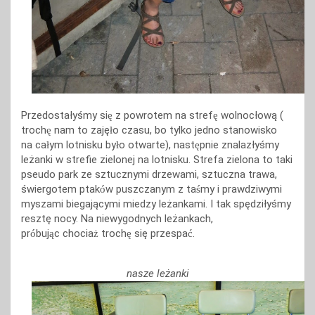
Przedostałyśmy si
z powrotem na stref
wolnocłową (
ę
ę
troch
nam to zaję
o czasu, bo tylko jedno stanowisko
ę
ł
na ca
ym lotnisku by
o otwarte), nast
pnie znalazłyśmy
ł
ł
ę
leżanki w strefie zielonej na lotnisku. Strefa zielona to taki
pseudo park ze sztucznymi drzewami, sztuczna trawa,
świergotem ptak
w puszczanym z ta
my i prawdziwymi
ó
ś
myszami biegającymi miedzy leżankami. I tak spędziłyśmy
resztę nocy. Na niewygodnych leżankach,
pr
buj
c chocia
troch
się
przespa
.
ó
ą
ż
ę
ć
nasze leżanki