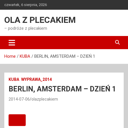
Skip
czwartek, 6 sierpnia, 2026
to
content
OLA Z PLECAKIEM
– podróże z plecakiem
Home
KUBA
BERLIN, AMSTERDAM – DZIEŃ 1
KUBA
WYPRAWA_2014
BERLIN, AMSTERDAM – DZIEŃ 1
2014-07-06
olazplecakiem