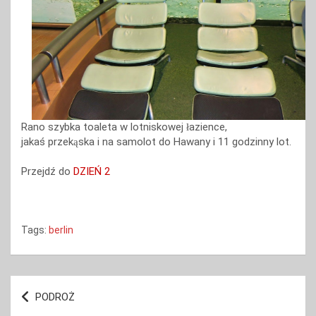
Rano szybka toaleta w lotniskowej
azience,
ł
jakaś
przek
ska i na samolot do Hawany i 11 godzinny lot.
ą
Przejdź do
DZIEŃ 2
Tags:
berlin
Nawigacja
PODROŻ
wpisu