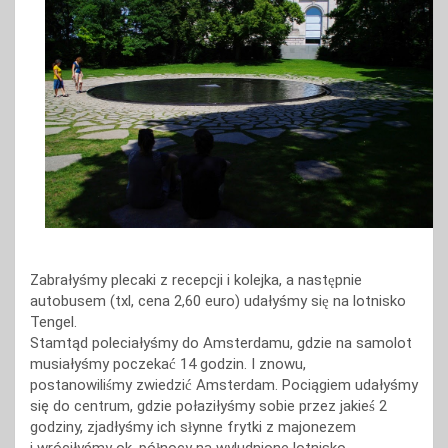
Zabrałyśmy plecaki z recepcji i kolejka, a nast
pnie
ę
autobusem (txl, cena 2,60 euro) udałyśmy si
na lotnisko
ę
Tengel.
Stamtąd poleciałyśmy do Amsterdamu, gdzie na samolot
musiałyśmy poczeka
14 godzin. I znowu,
ć
postanowili
my zwiedzi
Amsterdam. Pociągiem udałyśmy
ś
ć
się do centrum, gdzie połaziłyśmy sobie przez jakie
2
ś
godziny, zjadłyśmy ich s
ynne frytki z majonezem
ł
i wróciłyśmy ok. pó
nocy na wyludnione lotnisko.
ł