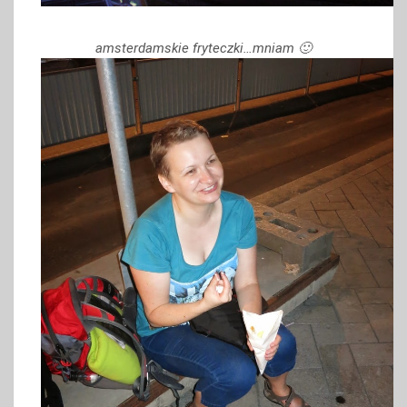
amsterdamskie fryteczki…mniam
🙂