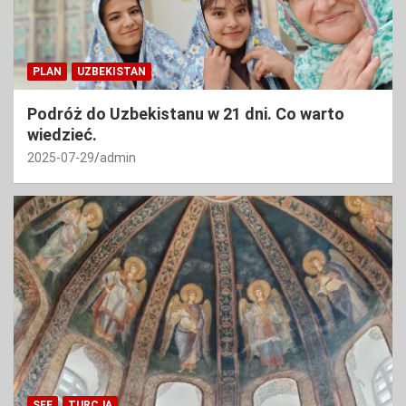
PLAN
UZBEKISTAN
Podróż do Uzbekistanu w 21 dni. Co warto
wiedzieć.
2025-07-29
admin
SEE
TURCJA