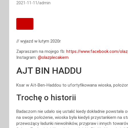
2021-11-11
admin
// wyjazd w lutym 2020r
Zapraszam na mojego fb:
https://www.facebook.com/olaz
Instagram:
@olazplecakiem
AJT BIN HADDU
Ksar w Aït-Ben-Haddou to ufortyfikowana wioska, położo
Trochę o historii
Badaczom nie udało się ustalić kiedy dokładnie powstała o
na swoje położenie, wioska była kiedyś przystankiem na s
przewożący ładunki niewolników, przypraw i innych towaró