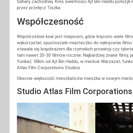
Sahary Zachodniej. Kres świetności Ajt Bin Haddu położyli
przez przełęcz Tiszka.
Współczesność
Współcześnie ksar jest miejscem, gdzie kręcono wiele film
wykorzystać opustoszałe miasteczko do nakręcenia filmu 
stawała się krajobrazem dla rzymskich prowincji czy tybet
tam nawet 20-30 filmów rocznie. Najbardziej znane filmy, ja
Yunkai
). 30km od Ajt Bin Haddu, w mieście Warzazat, funkc
Atlas Film Corporations Studios.
Obecnie większość mieszkańców mieszka w nowym mieście, 
Studio Atlas Film Corporations