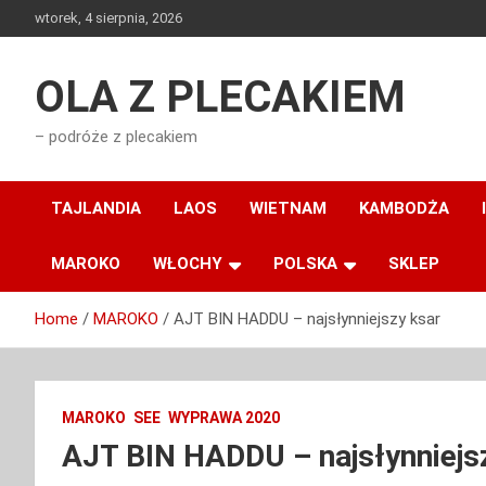
Skip
wtorek, 4 sierpnia, 2026
to
content
OLA Z PLECAKIEM
– podróże z plecakiem
TAJLANDIA
LAOS
WIETNAM
KAMBODŻA
MAROKO
WŁOCHY
POLSKA
SKLEP
Home
MAROKO
AJT BIN HADDU – najsłynniejszy ksar
MAROKO
SEE
WYPRAWA 2020
AJT BIN HADDU – najsłynniejs