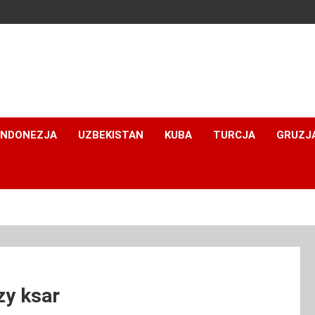
INDONEZJA
UZBEKISTAN
KUBA
TURCJA
GRUZJ
zy ksar