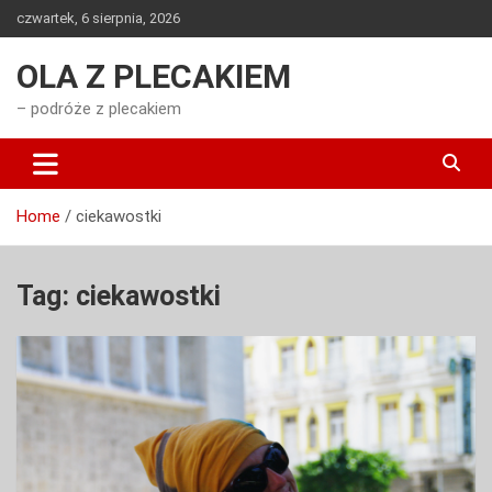
Skip
czwartek, 6 sierpnia, 2026
to
content
OLA Z PLECAKIEM
– podróże z plecakiem
Home
ciekawostki
Tag:
ciekawostki