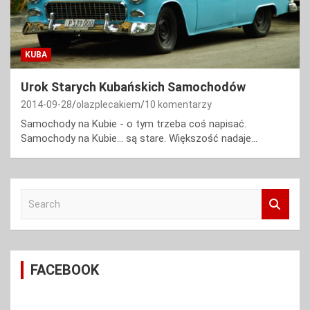
KUBA
Urok Starych Kubańskich Samochodów
2014-09-28
olazplecakiem
10 komentarzy
Samochody na Kubie - o tym trzeba coś napisać.
Samochody na Kubie... są stare. Większość nadaje…
S
e
a
r
c
FACEBOOK
h