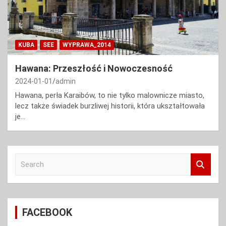
KUBA
SEE
WYPRAWA_2014
Hawana: Przeszłość i Nowoczesność
2024-01-01
admin
Hawana, perła Karaibów, to nie tylko malownicze miasto,
lecz także świadek burzliwej historii, która ukształtowała
je…
S
e
a
r
c
FACEBOOK
h