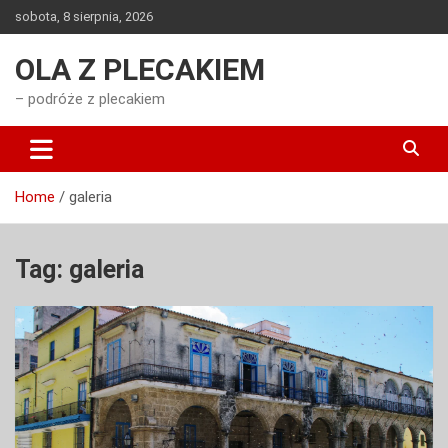
Skip
sobota, 8 sierpnia, 2026
to
content
OLA Z PLECAKIEM
– podróże z plecakiem
Home
galeria
Tag:
galeria