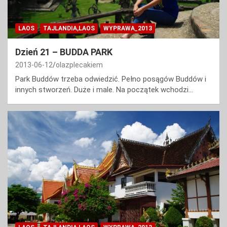
LAOS
TAJLANDIA,LAOS
WYPRAWA_2013
Dzień 21 – BUDDA PARK
2013-06-12
olazplecakiem
Park Buddów trzeba odwiedzić. Pełno posągów Buddów i
innych stworzeń. Duże i male. Na początek wchodzi…