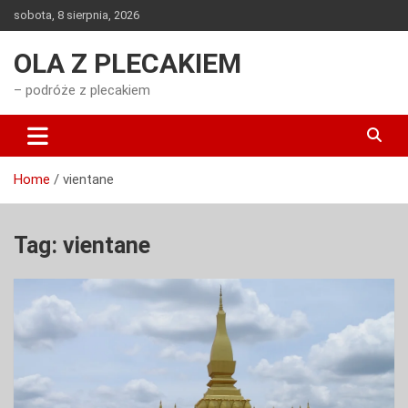
Skip
sobota, 8 sierpnia, 2026
to
content
OLA Z PLECAKIEM
– podróże z plecakiem
Home
vientane
Tag:
vientane