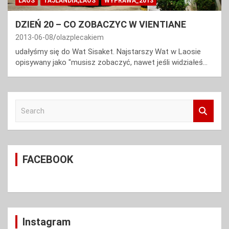
LAOS
TAJLANDIA,LAOS
WYPRAWA_2013
DZIEŃ 20 – CO ZOBACZYC W VIENTIANE
2013-06-08
olazplecakiem
udałyśmy się do Wat Sisaket. Najstarszy Wat w Laosie
opisywany jako "musisz zobaczyć, nawet jeśli widziałeś…
S
e
a
r
c
FACEBOOK
h
Instagram