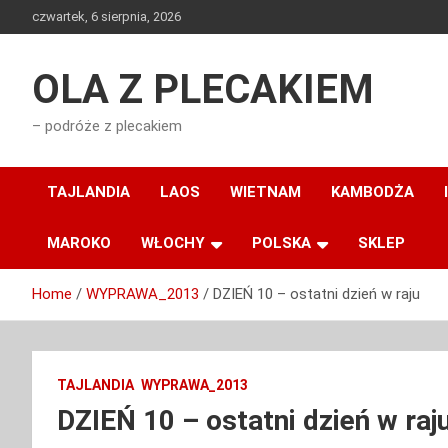
Skip
czwartek, 6 sierpnia, 2026
to
content
OLA Z PLECAKIEM
– podróże z plecakiem
TAJLANDIA
LAOS
WIETNAM
KAMBODŻA
MAROKO
WŁOCHY
POLSKA
SKLEP
Home
WYPRAWA_2013
DZIEŃ 10 – ostatni dzień w raju
TAJLANDIA
WYPRAWA_2013
DZIEŃ 10 – ostatni dzień w raj