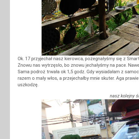
Ok. 17 przyjechał nasz kierowca, pożegnałyśmy się z Sma
Znowu nas wytrzęsło, bo znowu jechałyśmy na pace. Nawet
Sama podroż trwała ok 1,5 godz. Gdy wysiadałam z samoch
razem o mały włos, a przejechałby mnie skuter. Aga prawi
uszkodzę.
nasz kolejny ś