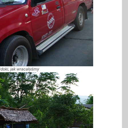
idoki, jak wracałyśmy