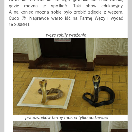
gdzie można je spotkać. Taki show edukacyjny.
A na koniec można sobie było zrobić zdjęcie z wężem.
Cudo 🙂 Naprawdę warto iść na Farmę Węży i wydać
te 200BHT.
węże robiły wrażenie
pracowników farmy można tylko podziwiać