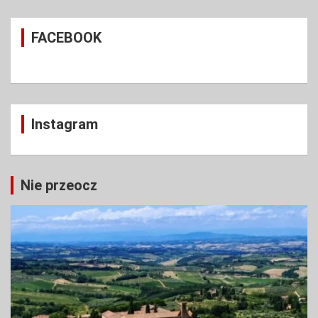
r
c
FACEBOOK
h
Instagram
Nie przeocz