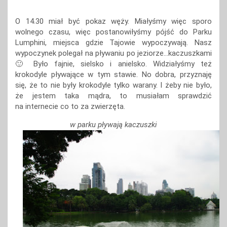
O 14.30 miał być pokaz węży. Miałyśmy więc sporo
wolnego czasu, więc postanowiłyśmy pójść do Parku
Lumphini, miejsca gdzie Tajowie wypoczywają. Nasz
wypoczynek polegał na pływaniu po jeziorze…kaczuszkami
🙂 Było fajnie, sielsko i anielsko. Widziałyśmy też
krokodyle pływające w tym stawie. No dobra, przyznaję
się, że to nie były krokodyle tylko warany. I żeby nie było,
że jestem taka mądra, to musiałam sprawdzić
na internecie co to za zwierzęta.
w parku pływają kaczuszki