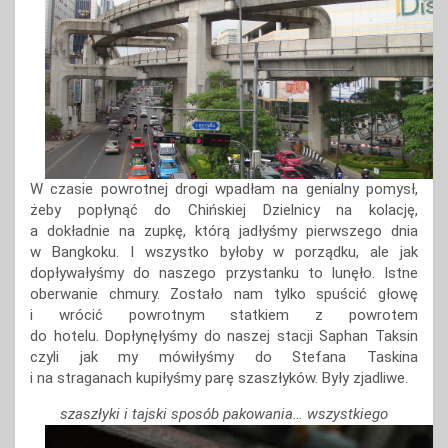
W czasie powrotnej drogi wpadłam na genialny pomysł,
żeby popłynąć do Chińskiej Dzielnicy na kolację,
a dokładnie na zupkę, którą jadłyśmy pierwszego dnia
w Bangkoku. I wszystko byłoby w porządku, ale jak
dopływałyśmy do naszego przystanku to lunęło. Istne
oberwanie chmury. Zostało nam tylko spuścić głowę
i wrócić powrotnym statkiem z powrotem
do hotelu. Dopłynęłyśmy do naszej stacji Saphan Taksin
czyli jak my mówiłyśmy do Stefana Taskina
i na straganach kupiłyśmy parę szaszłyków. Były zjadliwe.
szaszłyki i tajski sposób pakowania… wszystkiego