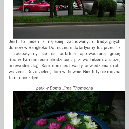
Jest to jeden z najlepiej zachowanych tradycyjnych
domów w Bangkoku. Do muzeum dotarłyśmy tuż przed 17
i załapałyśmy się na ostatnia oprowadzaną grupę
(bo w tym muzeum chodzi się z przewodnikiem, a raczej
przewodniczką). Sam dom jest warty odwiedzenia i robi
wrażenie. Dużo zieleni, dom w drewnie. Niestety nie można
tam robić zdjęć.
park w Domu Jima Thomsona