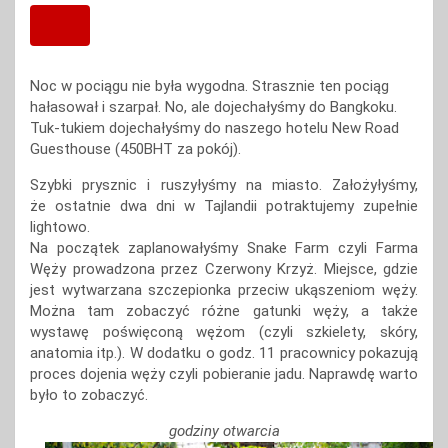
Noc w pociągu nie była wygodna. Strasznie ten pociąg
hałasował i szarpał. No, ale dojechałyśmy do Bangkoku.
Tuk-tukiem dojechałyśmy do naszego hotelu New Road
Guesthouse (450BHT za pokój).
Szybki prysznic i ruszyłyśmy na miasto. Założyłyśmy,
że ostatnie dwa dni w Tajlandii potraktujemy zupełnie
lightowo.
Na początek zaplanowałyśmy Snake Farm czyli Farma
Węży prowadzona przez Czerwony Krzyż. Miejsce, gdzie
jest wytwarzana szczepionka przeciw ukąszeniom węży.
Można tam zobaczyć różne gatunki węży, a także
wystawę poświęconą wężom (czyli szkielety, skóry,
anatomia itp.). W dodatku o godz. 11 pracownicy pokazują
proces dojenia węży czyli pobieranie jadu. Naprawdę warto
było to zobaczyć.
godziny otwarcia