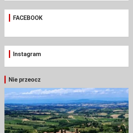
r
c
FACEBOOK
h
Instagram
Nie przeocz