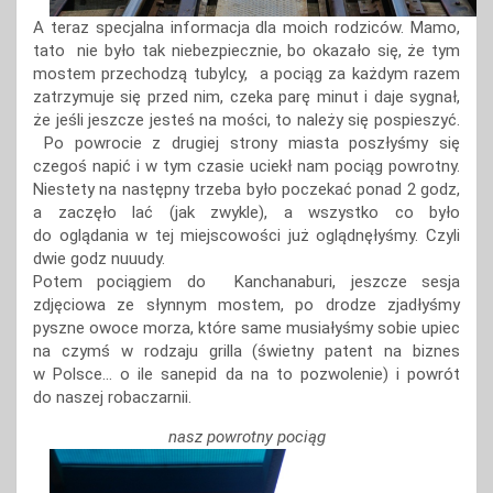
A teraz specjalna informacja dla moich rodziców. Mamo,
tato nie było tak niebezpiecznie, bo okazało się, że tym
mostem przechodzą tubylcy, a pociąg za każdym razem
zatrzymuje się przed nim, czeka parę minut i daje sygnał,
że jeśli jeszcze jesteś na mości, to należy się pospieszyć.
Po powrocie z drugiej strony miasta poszłyśmy się
czegoś napić i w tym czasie uciekł nam pociąg powrotny.
Niestety na następny trzeba było poczekać ponad 2 godz,
a zaczęło lać (jak zwykle), a wszystko co było
do oglądania w tej miejscowości już oglądnęłyśmy. Czyli
dwie godz nuuudy.
Potem pociągiem do Kanchanaburi, jeszcze sesja
zdjęciowa ze słynnym mostem, po drodze zjadłyśmy
pyszne owoce morza, które same musiałyśmy sobie upiec
na czymś w rodzaju grilla (świetny patent na biznes
w Polsce… o ile sanepid da na to pozwolenie) i powrót
do naszej robaczarnii.
nasz powrotny pociąg