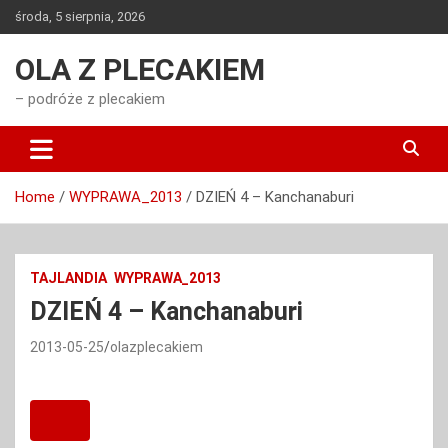
Skip
środa, 5 sierpnia, 2026
to
content
OLA Z PLECAKIEM
– podróże z plecakiem
Home
WYPRAWA_2013
DZIEŃ 4 – Kanchanaburi
TAJLANDIA
WYPRAWA_2013
DZIEŃ 4 – Kanchanaburi
2013-05-25
olazplecakiem