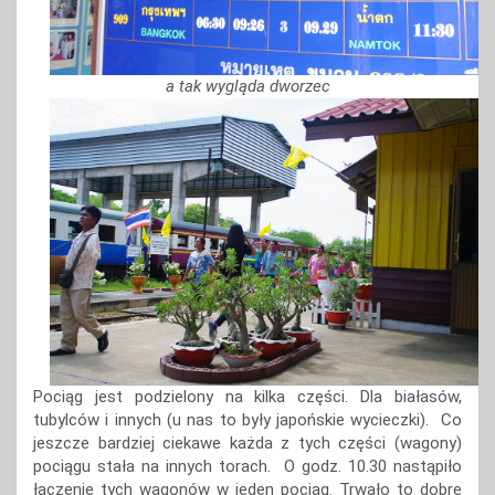
a tak wygląda dworzec
Pociąg jest podzielony na kilka części. Dla białasów,
tubylców i innych (u nas to były japońskie wycieczki). Co
jeszcze bardziej ciekawe każda z tych części (wagony)
pociągu stała na innych torach. O godz. 10.30 nastąpiło
łączenie tych wagonów w jeden pociąg. Trwało to dobre