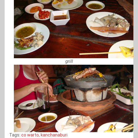
grill
Tags:
co warto
,
kanchanaburi