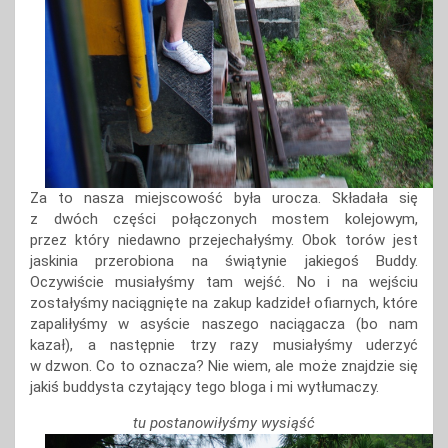
Za to nasza miejscowość była urocza. Składała się
z dwóch części połączonych mostem kolejowym,
przez który niedawno przejechałyśmy. Obok torów jest
jaskinia przerobiona na świątynie jakiegoś Buddy.
Oczywiście musiałyśmy tam wejść. No i na wejściu
zostałyśmy naciągnięte na zakup kadzideł ofiarnych, które
zapaliłyśmy w asyście naszego naciągacza (bo nam
kazał), a następnie trzy razy musiałyśmy uderzyć
w dzwon. Co to oznacza? Nie wiem, ale może znajdzie się
jakiś buddysta czytający tego bloga i mi wytłumaczy.
tu postanowiłyśmy wysiąść