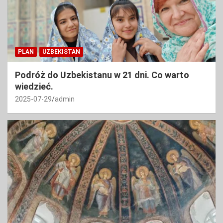
PLAN
UZBEKISTAN
Podróż do Uzbekistanu w 21 dni. Co warto
wiedzieć.
2025-07-29
admin