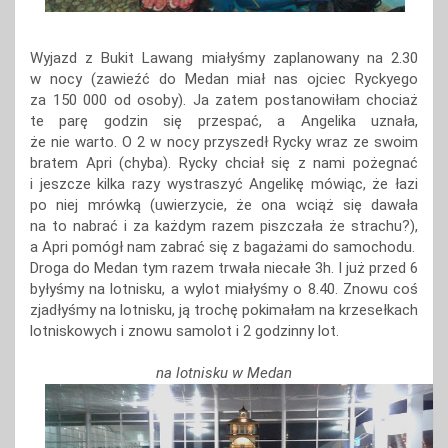
Wyjazd z Bukit Lawang miałyśmy zaplanowany na 2.30
w nocy (zawieźć do Medan miał nas ojciec Ryckyego
za 150 000 od osoby). Ja zatem postanowiłam chociaż
te parę godzin się przespać, a Angelika uznała,
że nie warto. O 2 w nocy przyszedł Rycky wraz ze swoim
bratem Apri (chyba). Rycky chciał się z nami pożegnać
i jeszcze kilka razy wystraszyć Angelikę mówiąc, że łazi
po niej mrówką (uwierzycie, że ona wciąż się dawała
na to nabrać i za każdym razem piszczała że strachu?),
a Apri pomógł nam zabrać się z bagażami do samochodu.
Droga do Medan tym razem trwała niecałe 3h. I już przed 6
byłyśmy na lotnisku, a wylot miałyśmy o 8.40. Znowu coś
zjadłyśmy na lotnisku, ją trochę pokimałam na krzesełkach
lotniskowych i znowu samolot i 2 godzinny lot.
na lotnisku w Medan