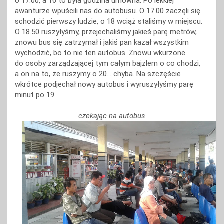
o 17.00, a 16 to była godzina umowna. Po lekkiej
awanturze wpuścili nas do autobusu. O 17.00 zaczęli się
schodzić pierwszy ludzie, o 18 wciąż staliśmy w miejscu.
O 18.50 ruszyłyśmy, przejechaliśmy jakieś parę metrów,
znowu bus się zatrzymał i jakiś pan kazał wszystkim
wychodzić, bo to nie ten autobus. Znowu wkurzone
do osoby zarządzającej tym całym bajzlem o co chodzi,
a on na to, że ruszymy o 20… chyba. Na szczęście
wkrótce podjechał nowy autobus i wyruszyłyśmy parę
minut po 19.
czekając na autobus