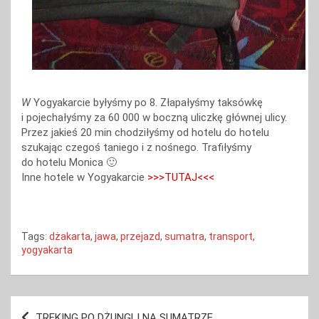
W
Yogyakarcie byłyśmy po 8. Złapałyśmy taksówkę
i pojechałyśmy za 60 000 w boczną uliczkę głównej ulicy.
Przez jakieś 20 min chodziłyśmy od hotelu do hotelu
szukając czegoś taniego i z nośnego. Trafiłyśmy
do hotelu Monica 🙂
Inne hotele w Yogyakarcie
>>>TUTAJ<<<
Tags:
dżakarta
,
jawa
,
przejazd
,
sumatra
,
transport
,
yogyakarta
Nawigacja
TREKING PO DŻUNGLI NA SUMATRZE