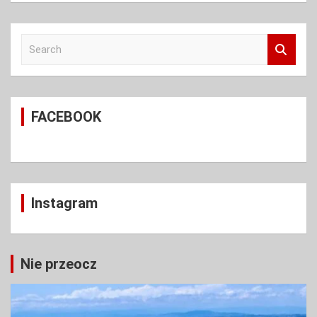
S
e
a
r
c
FACEBOOK
h
Instagram
Nie przeocz