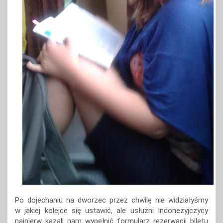
Po dojechaniu na dworzec przez chwilę nie widziałyśmy
w jakiej kolejce się ustawić, ale usłużni Indonezyjczycy
najpierw kazali nam wypełnić formularz rezerwacji biletu