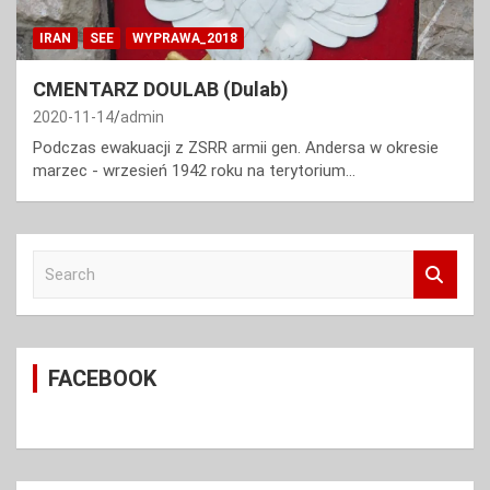
IRAN
SEE
WYPRAWA_2018
CMENTARZ DOULAB (Dulab)
2020-11-14
admin
Podczas ewakuacji z ZSRR armii gen. Andersa w okresie
marzec - wrzesień 1942 roku na terytorium…
S
e
a
r
c
FACEBOOK
h