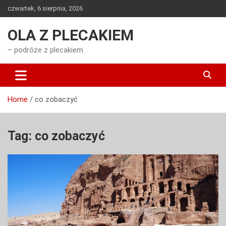
Skip
czwartek, 6 sierpnia, 2026
to
content
OLA Z PLECAKIEM
– podróże z plecakiem
Home
co zobaczyć
Tag:
co zobaczyć