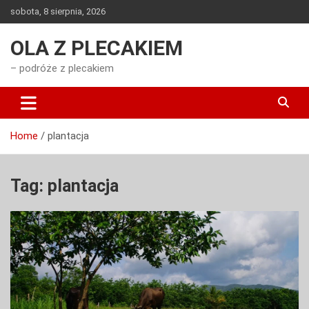
Skip
sobota, 8 sierpnia, 2026
to
content
OLA Z PLECAKIEM
– podróże z plecakiem
Home
plantacja
Tag:
plantacja