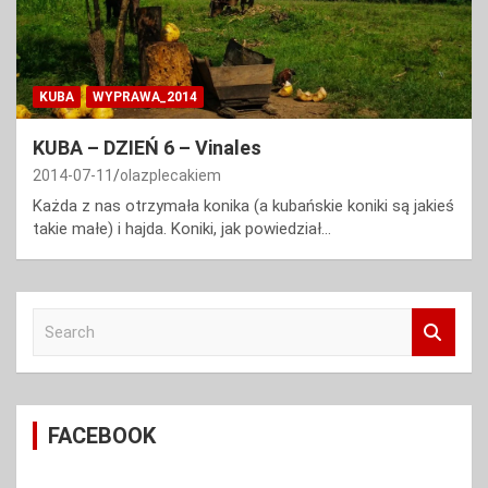
KUBA
WYPRAWA_2014
KUBA – DZIEŃ 6 – Vinales
2014-07-11
olazplecakiem
Każda z nas otrzymała konika (a kubańskie koniki są jakieś
takie małe) i hajda. Koniki, jak powiedział…
S
e
a
r
c
FACEBOOK
h