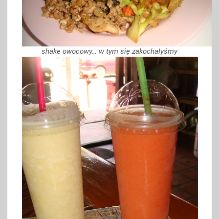
shake owocowy… w tym się zakochałyśmy