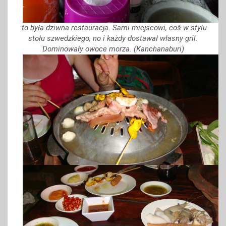
to była dziwna restauracja. Sami miejscowi, coś w stylu
stołu szwedzkiego, no i każdy dostawał własny gril.
Dominowały owoce morza. (Kanchanaburi)