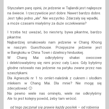
Słyszałam parę opinii, że jedzenie w Tajlandii jest najlepsze
na świecie. I rzeczywiście jest dobre. Nawet bardzo dobre.
Jest tylko jedno „ale”. Nie wszystko. Zdarzały się wpadki,
a może czasami miałyśmy za duże oczekiwania?
I trzeba też uważać, bo niestety, bywa pikantne, bardzo
pikantne.
Najbardziej smakowało nam jedzenie w Chang Khong
w naszym Guesthousie. Przepyszne jedzenie jest
w Bangkoku w China Town i dzielnicy hinduskiej.
W Chang Mai odkryłyśmy shakei owocowe
i delektowałyśmy się nimi przez cały Laos. Gdy byłyśmy
głodne ratowało nas jedzenie na patyku zwane przez nas
szaszłykami.
Dla Agnieszki nr 1 to omlet-naleśnik z cukrem i słodkim
mlekiem w Chang Mai. Dla mnie? Nie mogę się
zdecydować 🙂
Na pewno wiele nas ominęło, wiele nie odkryłyśmy.
Ale to jest kolejny powód, żeby tam wrócić.
od tego zaczynał się prawie każdy posiłek – od robienia