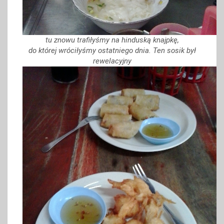
tu znowu trafiłyśmy na hinduską knajpkę,
do której wróciłyśmy ostatniego dnia. Ten sosik był
rewelacyjny