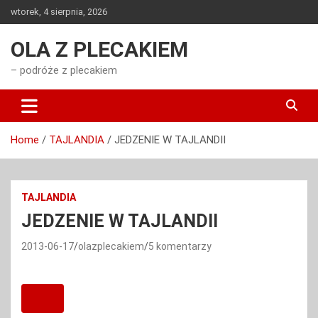
Skip
wtorek, 4 sierpnia, 2026
to
content
OLA Z PLECAKIEM
– podróże z plecakiem
Home
TAJLANDIA
JEDZENIE W TAJLANDII
TAJLANDIA
JEDZENIE W TAJLANDII
2013-06-17
olazplecakiem
5 komentarzy